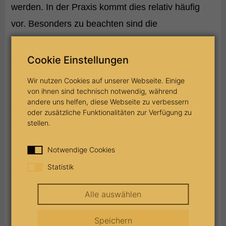
werden. In der Praxis kommt dies relativ häufig
vor. Besonders zu beachten sind die
berufsrechtlichen Vorgaben, die die Partner zu
erfüllen haben.
Cookie Einstellungen
Wir nutzen Cookies auf unserer Webseite. Einige
Eine qualifizierte Nachfolgeklausel tritt dann ein,
von ihnen sind technisch notwendig, während
andere uns helfen, diese Webseite zu verbessern
wenn der Eintritt der Erben in die Partnerschaft
oder zusätzliche Funktionalitäten zur Verfügung zu
ermöglicht wird. Laut
stellen.
Partnerschaftsgesellschaftsgesetz muss es sich
Notwendige Cookies
bei den Erben in diesem Fall um Angehörige der
Statistik
entsprechenden Berufsgruppe handeln.
Alle auswählen
Denkbar ist zudem eine Eintrittsklausel, die es den
Speichern
Erben ermöglicht, im Rahmen der