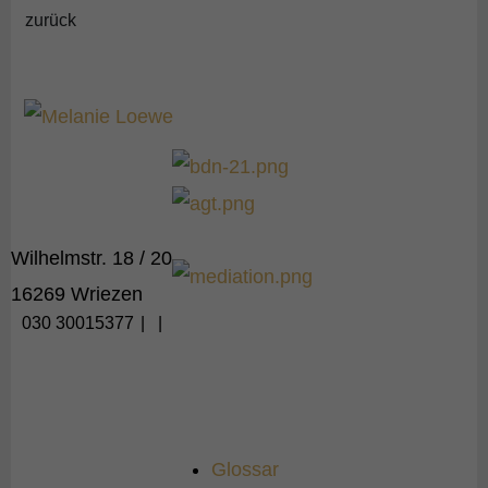
zurück
Wilhelmstr. 18 / 20
16269 Wriezen
030 30015377
Glossar