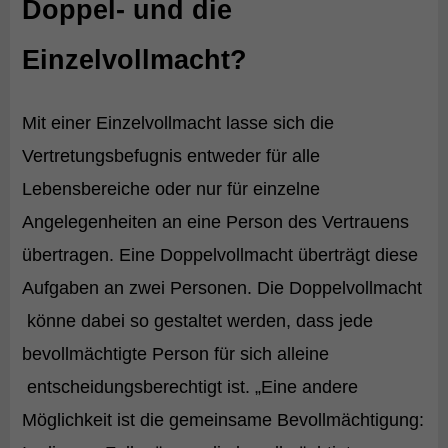
Doppel- und die
Einzelvollmacht?
Mit einer Einzelvollmacht lasse sich die
Vertretungsbefugnis entweder für alle
Lebensbereiche oder nur für einzelne
Angelegenheiten an eine Person des Vertrauens
übertragen. Eine Doppelvollmacht überträgt diese
Aufgaben an zwei Personen. Die Doppelvollmacht
könne dabei so gestaltet werden, dass jede
bevollmächtigte Person für sich alleine
entscheidungsberechtigt ist. „Eine andere
Möglichkeit ist die gemeinsame Bevollmächtigung: