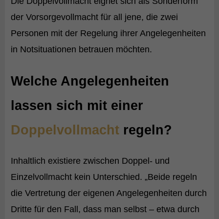
Die Doppelvollmacht eignet sich als Sonderform
der Vorsorgevollmacht für all jene, die zwei
Personen mit der Regelung ihrer Angelegenheiten
in Notsituationen betrauen möchten.
Welche Angelegenheiten
lassen sich mit einer
Doppelvollmacht
regeln?
Inhaltlich existiere zwischen Doppel- und
Einzelvollmacht kein Unterschied. „Beide regeln
die Vertretung der eigenen Angelegenheiten durch
Dritte für den Fall, dass man selbst – etwa durch