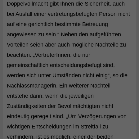
Doppelvollmacht gibt Ihnen die Sicherheit, auch
bei Ausfall einer vertretungsbefugten Person nicht
auf eine gerichtlich bestimmte Betreuung
angewiesen zu sein.“ Neben den aufgeführten
Vorteilen seien aber auch mögliche Nachteile zu
beachten. „VertreterInnen, die nur
gemeinschaftlich entscheidungsbefugt sind,
werden sich unter Umständen nicht einig“, so die
Nachlassmanagerin. Ein weiterer Nachteil
entstehe dann, wenn die jeweiligen
Zuständigkeiten der Bevollmächtigten nicht
eindeutig geregelt sind. „Um Verzögerungen von
wichtigen Entscheidungen im Streitfall zu
verhindern, ist es möglich, einer der beiden