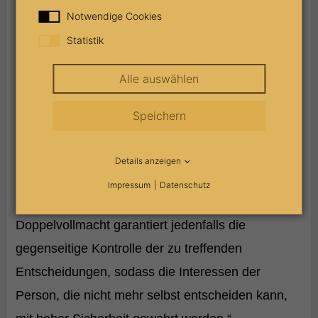
Eine Doppelvollmacht sei vor allem dann sinnvoll,
Notwendige Cookies
wenn man sicherstellen möchte, dass auch bei
Statistik
Verhinderung einer bevollmächtigten Person –
Alle auswählen
etwa bei Krankheit oder Ortsabwesenheit – eine
Vertrauensperson notwendige Entscheidungen
Speichern
ohne Verzögerung treffen kann. „Dafür muss die
Doppelvollmacht so gestaltet werden, dass beide
Details anzeigen
Bevollmächtigte für sich entscheidungsberechtigt
Impressum
Datenschutz
sind“, betont Melanie Loewe und führt fort: „Die
Doppelvollmacht garantiert jedenfalls die
gegenseitige Kontrolle der zu treffenden
Entscheidungen, sodass die Interessen der
Person, die nicht mehr selbst entscheiden kann,