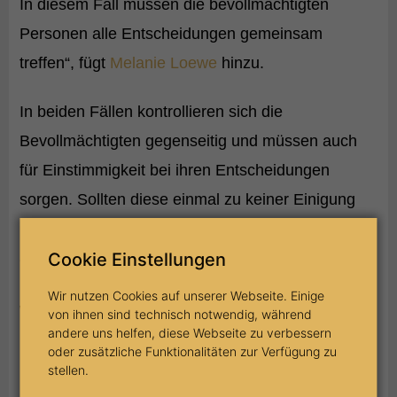
In diesem Fall müssen die bevollmächtigten
Personen alle Entscheidungen gemeinsam
treffen“, fügt
Melanie Loewe
hinzu.
In beiden Fällen kontrollieren sich die
Bevollmächtigten gegenseitig und müssen auch
für Einstimmigkeit bei ihren Entscheidungen
sorgen. Sollten diese einmal zu keiner Einigung
kommen, könne ein Gericht eine Betreuung
Cookie Einstellungen
anordnen.
Wir nutzen Cookies auf unserer Webseite. Einige
Wann ist eine
von ihnen sind technisch notwendig, während
andere uns helfen, diese Webseite zu verbessern
oder zusätzliche Funktionalitäten zur Verfügung zu
Doppelvollmacht sinnvoll?
stellen.