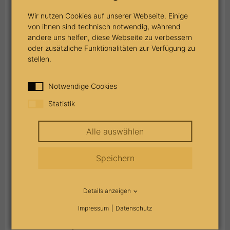
Zunächst sucht das Nachlassgericht nach
Wir nutzen Cookies auf unserer Webseite. Einige
von ihnen sind technisch notwendig, während
gesetzlichen oder testamentarischen Erben
andere uns helfen, diese Webseite zu verbessern
und bestellt bis dahin einen Nachlasspfleger.
oder zusätzliche Funktionalitäten zur Verfügung zu
stellen.
Sind keine Erben mehr auffindbar oder haben
alle Erben das Erbe ausgeschlagen, setzt das
Notwendige Cookies
Nachlassgericht das Bundesland als Erben ein,
Statistik
in dem der Erblasser zuletzt wohnte. Dieses
verkauft oder versteigert dann die mobilen und
Alle auswählen
immobilen Vermögenswerte und begleicht
Speichern
etwaige Schulden des Erblassers mit dem
Erlös. Das restliche Vermögen fließt dem
Details anzeigen
Staatshaushalt zu.
Impressum
Datenschutz
Finden sich später noch Erben, die vom