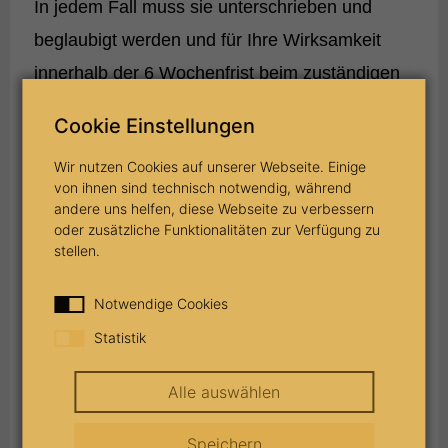
In jedem Fall muss sie unterschrieben und
beglaubigt werden und für Ihre Wirksamkeit
innerhalb der 6 Wochenfrist beim zuständigen
Nachlassgericht eingehen.
Cookie Einstellungen
Wichtiger Hinweis: Es reicht dagegen
Wir nutzen Cookies auf unserer Webseite. Einige
von ihnen sind technisch notwendig, während
nicht aus, einfach einen Brief an das
andere uns helfen, diese Webseite zu verbessern
oder zusätzliche Funktionalitäten zur Verfügung zu
Nachlassgericht zu schicken.
stellen.
Wird das Erbe ausgeschlagen, bedeutet das,
Notwendige Cookies
dass kein Anspruch mehr auf die Erbschaft
Statistik
besteht. Auch die Vermögenswerte können
Alle auswählen
dann nicht eingefordert werden. Nach der
Ausschlagung geht die Erbschaft auf die
Speichern