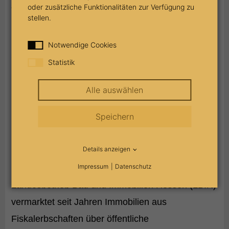
Auch 2024 wurden dort über 1.600
oder zusätzliche Funktionalitäten zur Verfügung zu
stellen.
Fiskalerbschaften festgestellt. Damit sind
Staatserbschaften kein Randphänomen mehr,
Notwendige Cookies
sondern ein kalkulierbarer Faktor im
Statistik
Landeshaushalt.
Alle auswählen
Speichern
Blick nach Hessen: Staatserbschaft als
Immobilienmarkt
Details anzeigen
Impressum
Datenschutz
In Hessen geht die Entwicklung noch weiter. Der
Landesbetrieb Bau und Immobilien Hessen (LBIH)
vermarktet seit Jahren Immobilien aus
Fiskalerbschaften über öffentliche