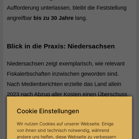
Aufforderung unterlassen, bleibt die Feststellung
angreifbar
bis zu 30 Jahre
lang.
Blick in die Praxis: Niedersachsen
Niedersachsen zeigt exemplarisch, wie relevant
Fiskalerbschaften inzwischen geworden sind.
Nach Medienberichten erzielte das Land allein
2023 nach Abzug aller Kosten einen Überschuss
von 6,8 Millionen Euro aus Staatserbschaften.
Cookie Einstellungen
Verwertet wurden unter anderem Fahrzeuge,
Wir nutzen Cookies auf unserer Webseite. Einige
Sammlungen und sogar lebende Tiere.
von ihnen sind technisch notwendig, während
andere uns helfen, diese Webseite zu verbessern